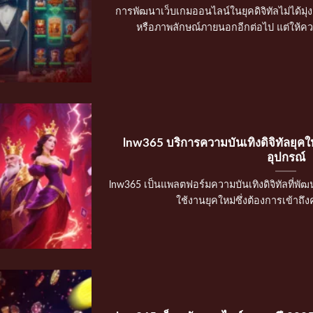
การพัฒนาเว็บเกมออนไลน์ในยุคดิจิทัลไม่ได้ม
หรือภาพลักษณ์ภายนอกอีกต่อไป แต่ให้ค
lnw365 บริการความบันเทิงดิจิทัลยุคให
อุปกรณ์
lnw365 เป็นแพลตฟอร์มความบันเทิงดิจิทัลที่พ
ใช้งานยุคใหม่ซึ่งต้องการเข้าถึ