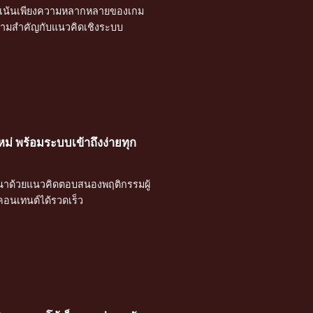
ุ่งเน้นเพียงความหลากหลายของเกม
วามสำคัญกับแนวคิดเชิงระบบ
ม่ พร้อมระบบเข้าถึงง่ายทุก
ัฒนาด้วยแนวคิดตอบสนองพฤติกรรมผู้
งคอนเทนต์ได้รวดเร็ว