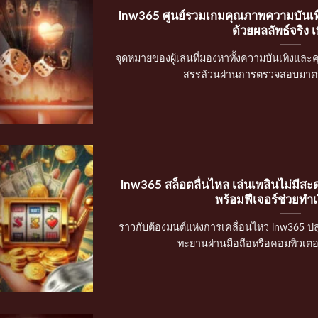
lnw365 ศูนย์รวมเกมคุณภาพความบันเทิ
ด้วยผลลัพธ์จริง เ
จุดหมายของผู้เล่นที่มองหาทั้งความบันเทิงและค
สรรล้วนผ่านการตรวจสอบมาตร
lnw365 สล็อตลื่นไหล เล่นเพลินไม่มีสะ
พร้อมฟีเจอร์ช่วยทำเ
ราวกับต้องมนต์แห่งการเคลื่อนไหว lnw365 ปล
ทะยานผ่านมือถือหรือคอมพิวเตอร